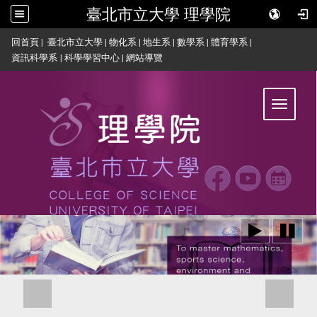
臺北市立大學 理學院
:::
回首頁
|
臺北市立大學
|
物化系
|
地生系
|
數學系
|
體育學系
|
資訊科學系
|
科學學習中心
|
網站導覽
Toggle
navigat