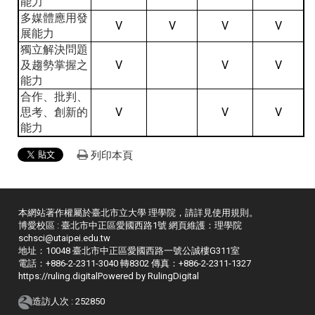
能力
多媒體應用發
V
V
V
V
展能力
獨立解決問題
及趨勢掌握之
V
V
V
能力
合作、批判、
思考、創新的
V
V
V
能力
列印本頁
本網站著作權屬於臺北市立大學 理學院，請詳見
使用規則
。
博愛校區 : 臺北市中正區愛國西路1號 網頁維護：理學院
schsci@utaipei.edu.tw
地址：10048 臺北市中正區愛國西路一號公誠樓G311室
電話：+886-2-2311-3040 轉8302 傳真：+886-2-2311-1327
https://ruling.digital
Powered by RulingDigital
造訪人次 : 252850