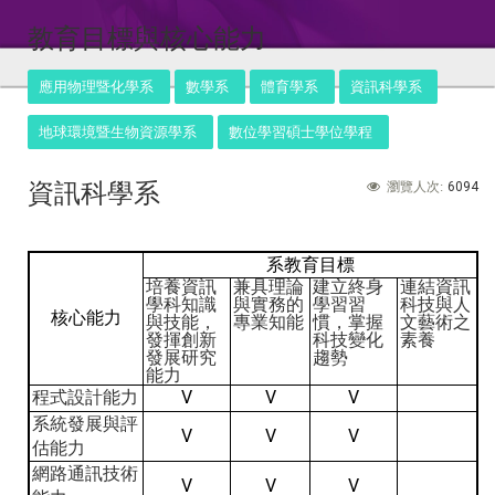
:::
教育目標與核心能力
應用物理暨化學系
數學系
體育學系
資訊科學系
地球環境暨生物資源學系
數位學習碩士學位學程
資訊科學系
6094
瀏覽人次:
系教育目標
培養資訊
兼具理論
建立終身
連結資訊
學科知識
與實務的
學習習
科技與人
核心能力
與技能，
專業知能
慣，掌握
文藝術之
發揮創新
科技變化
素養
發展研究
趨勢
能力
程式設計能力
V
V
V
系統發展與評
V
V
V
估能力
網路通訊技術
V
V
V