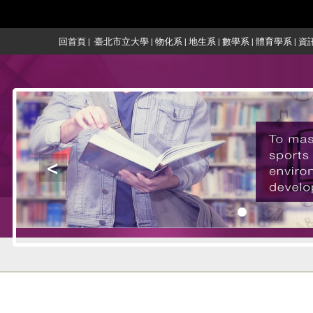
:::
回首頁
|
臺北市立大學
|
物化系
|
地生系
|
數學系
|
體育學系
|
資
<
:::