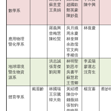
蘇意雯
趙國欽
陳中興
王美娟
鄭英豪
數學系
陳妙盈
羅義興
吳月娥
林復慶
曾梅慧
周永慶
應用物理
陳松賢
林奎輝
暨化學系
余政儒
官文絢
李權倍
洪志誠
林明聖
李孟陽
地球環境
張育傑
劉思岑
廖運志
暨生物資
劉宛菁
吳書平
沈育生
源系
蘇慧君
王雪卿
戴遐齡
林國瑞
黃紹禮
楊宜蓁
蔡妙
王宗騰
陳信中
體育學系
韓大衛
錢薇娟
張智鈞
曾暐晉