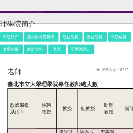
理學院簡介
學院簡介
願景與教育目標
現任院長
歷任院長
學院成員
名譽教授
統計資料
老師
理學院院史
老師
10440
瀏覽人次:
臺北市立大學理學院專任教師總人數
教師職級
特聘
助理
教授
副教授
講
系(所)
教授
教授
陳光武
姚為成
李美賢