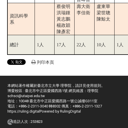
蔡俊明
壽大衛
盧東華
洪瑞鍾
李佳衛
梁世聰
資訊科學
黃志鵬
陳鯨太
系
楊政穎
陳彥宏
總計
1人
17人
22人
10人
1人
列印本頁
本網站著作權屬於臺北市立大學 理學院，請詳見
使用規則
。
博愛校區 : 臺北市中正區愛國西路1號 網頁維護：理學院
schsci@utaipei.edu.tw
地址：10048 臺北市中正區愛國西路一號公誠樓G311室
電話：+886-2-2311-3040 轉8302 傳真：+886-2-2311-1327
https://ruling.digital
Powered by RulingDigital
造訪人次 : 253823