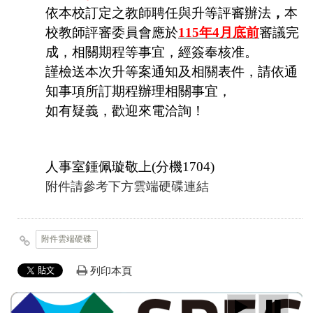
依本校訂定之教師聘任與升等評審辦法
，
本
校教師評審委員會應於
1
15
年4月底前
審議完
成，相關期程等事宜，經簽奉核准。
謹檢送本次升等案通知及相關表件，
請依通
知事項所訂期程辦理相關事宜，
如有疑義，歡迎來電洽詢！
人事室鍾佩璇敬上(分機1704)
附件請參考下方雲端硬碟連結
附件雲端硬碟
列印本頁