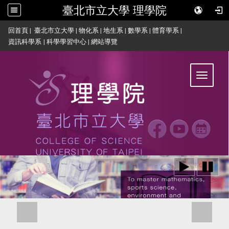
臺北市立大學 理學院
:::
回首頁
|
臺北市立大學
|
物化系
|
地生系
|
數學系
|
體育學系
|
資訊科學系
|
科學學習中心
|
網站導覽
Toggle
navigat