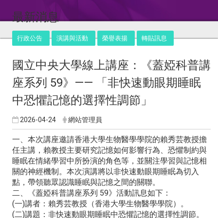
:::
最新消息
行政公告
演講與活動
榮譽表揚
轉貼訊息
國立中央大學線上講座：《蓋婭科普講
座系列 59》—— 「非快速動眼期睡眠
中恐懼記憶的選擇性調節」
2026-04-24
網站管理員
一、本次講座邀請香港大學生物醫學學院的賴秀芸教授擔
任主講，賴教授主要研究記憶如何影響行為、恐懼制約與
睡眠在情緒學習中所扮演的角色等，並關注學習與記憶相
關的神經機制。本次演講將以非快速動眼期睡眠為切入
點，帶領聽眾認識睡眠與記憶之間的關聯。
二、《蓋婭科普講座系列 59》活動訊息如下：
(一)講者：賴秀芸教授（香港大學生物醫學學院）。
(二)講題：非快速動眼期睡眠中恐懼記憶的選擇性調節。