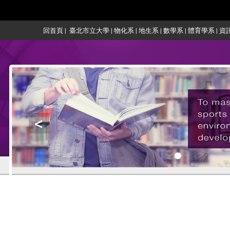
:::
回首頁
|
臺北市立大學
|
物化系
|
地生系
|
數學系
|
體育學系
|
資
<
:::