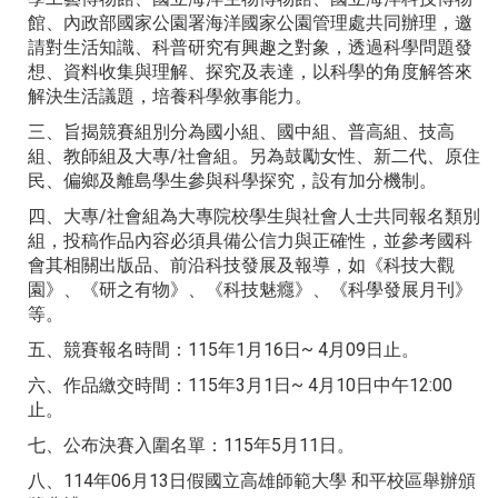
館、內政部國家公園署海洋國家公園管理處共同辦理，邀
請對生活知識、科普研究有興趣之對象，透過科學問題發
想、資料收集與理解、探究及表達，以科學的角度解答來
解決生活議題，培養科學敘事能力。
三、旨揭競賽組別分為國小組、國中組、普高組、技高
組、教師組及大專/社會組。另為鼓勵女性、新二代、原住
民、偏鄉及離島學生參與科學探究，設有加分機制。
四、大專/社會組為大專院校學生與社會人士共同報名類別
組，投稿作品內容必須具備公信力與正確性，並參考國科
會其相關出版品、前沿科技發展及報導，如《科技大觀
園》、《研之有物》、《科技魅癮》、《科學發展月刊》
等。
五、競賽報名時間：115年1月16日~ 4月09日止。
六、作品繳交時間：115年3月1日~ 4月10日中午12:00
止。
七、公布決賽入圍名單：115年5月11日。
八、114年06月13日假國立高雄師範大學 和平校區舉辦頒