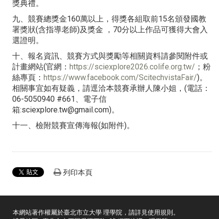
獎典禮。
九、競賽總獎金160萬以上，得獎各組取前15名頒發國教
署獎狀(含指導老師)及獎金 ，70分以上作品可獲得大會入
選證明。
十、報名資訊、競賽方式與獎勵等相關資料請參閱附件或
計畫網站(官網：
https://sciexplore2026.colife.org.tw/
；粉
絲專頁：
https://www.facebook.com/ScitechvistaFair/
)。
相關事宜如有疑義，請逕洽本競賽承辦人陳小姐，(電話：
06-5050940 #661、電子信
箱:sciexplore.tw@gmail.com)。
十一、檢附競賽宣傳海報(如附件)。
列印本頁
本網站著作權屬於臺北市立大學 理學院，請詳見
使用規則
。